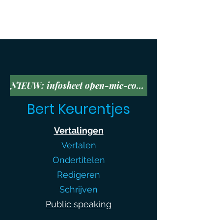
NIEUW: infosheet open-mic-comedyshows
Bert Keurentjes
Vertalingen
Vertalen
Ondertitelen
Redigeren
Schrijven
Public speaking