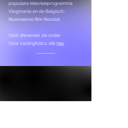
populaire televisieprogramma
Vlogmania en de Belgisch-
Roemeense film Reostat.
Voor showreel: zie onder
Voor castingfoto's: klik
hier